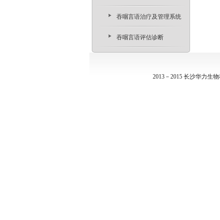
吞咽言语治疗及管理系统
吞咽言语评估诊断
2013－2015 长沙华力生